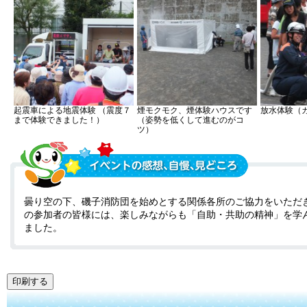
起震車による地震体験 （震度７
煙モクモク、煙体験ハウスです
放水体験（
まで体験できました！）
（姿勢を低くして進むのがコ
ツ）
曇り空の下、磯子消防団を始めとする関係各所のご協力をいただき
の参加者の皆様には、楽しみながらも「自助・共助の精神」を学
ました。