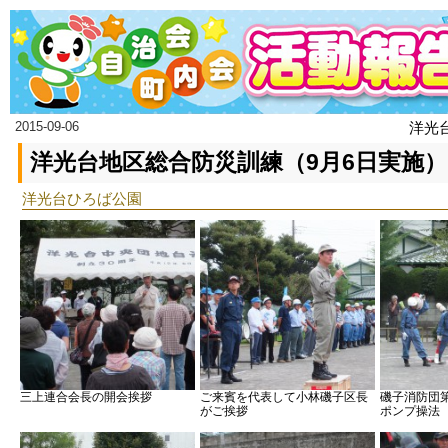
2015-09-06
洋光
洋光台地区総合防災訓練（9月6日実施）
洋光台ひろば公園
三上連合会長の開会挨拶
ご来賓を代表して小林磯子区長
磯子消防団
がご挨拶
ポンプ操法