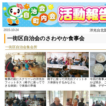
2015-10-24
洋光台北
一街区自治会のさわやか食事会
一街区自治会集会所
食事の前にスクリーンの洋光台
椅子に座って洋光台フィットネ
今回の食事
フィットネス（椅子に座ってで
ス体操をするみなさん
かば焼き、
きる体操）で体操の準備
漬物、デザ