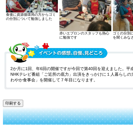
食後に資源循環局の方からゴミ
の分別について勉強しました
赤いエプロンのスタッフも熱心
ゴミの分別
に勉強です
を聞くみな
2か月に1回、年6回の開催ですが今回で第40回を迎えました。平成
NHKテレビ番組「ご近所の底力」出演をきっかけに１人暮らしの
わやか食事会」を開催して７年目になります。