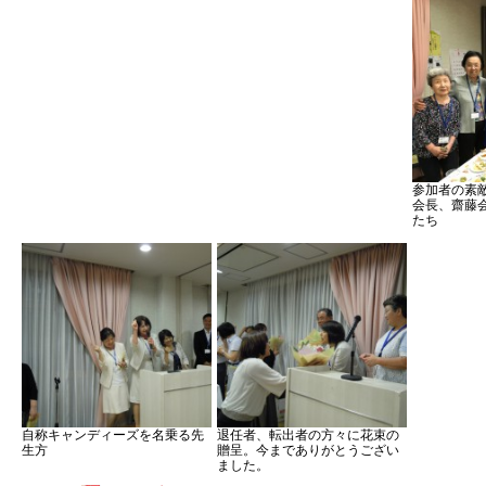
参加者の素
会長、齋藤
たち
自称キャンディーズを名乗る先
退任者、転出者の方々に花束の
生方
贈呈。今までありがとうござい
ました。