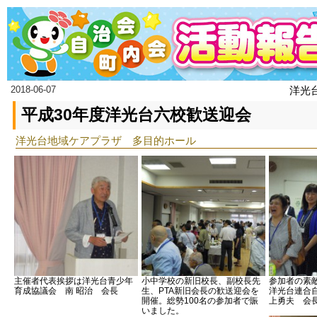
2018-06-07
洋光
平成30年度洋光台六校歓送迎会
洋光台地域ケアプラザ 多目的ホール
主催者代表挨拶は洋光台青少年
小中学校の新旧校長、副校長先
参加者の素
育成協議会 南 昭治 会長
生、PTA新旧会長の歓送迎会を
洋光台連合
開催。総勢100名の参加者で賑
上勇夫 会
いました。