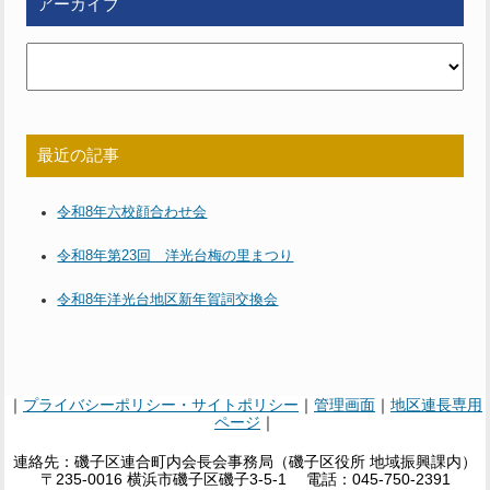
アーカイブ
最近の記事
令和8年六校顔合わせ会
令和8年第23回 洋光台梅の里まつり
令和8年洋光台地区新年賀詞交換会
｜
プライバシーポリシー・サイトポリシー
｜
管理画面
｜
地区連長専用
ページ
｜
連絡先：磯子区連合町内会長会事務局（磯子区役所 地域振興課内）
〒235-0016 横浜市磯子区磯子3-5-1 電話：045-750-2391