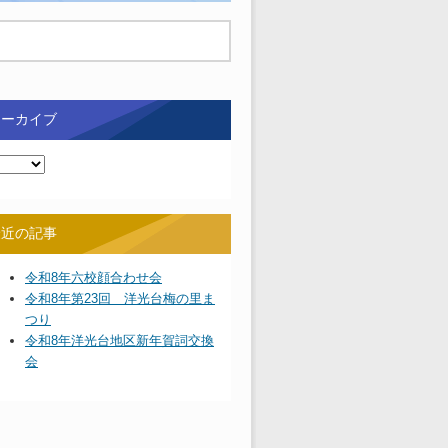
アーカイブ
最近の記事
令和8年六校顔合わせ会
令和8年第23回 洋光台梅の里ま
つり
令和8年洋光台地区新年賀詞交換
会