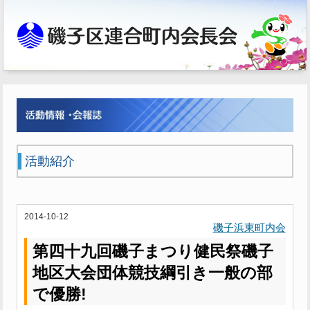
活動紹介
2014-10-12
磯子浜東町内会
第四十九回磯子まつり健民祭磯子
地区大会団体競技綱引き一般の部
で優勝!