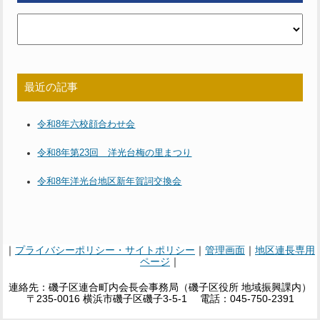
最近の記事
令和8年六校顔合わせ会
令和8年第23回 洋光台梅の里まつり
令和8年洋光台地区新年賀詞交換会
｜
プライバシーポリシー・サイトポリシー
｜
管理画面
｜
地区連長専用
ページ
｜
連絡先：磯子区連合町内会長会事務局（磯子区役所 地域振興課内）
〒235-0016 横浜市磯子区磯子3-5-1 電話：045-750-2391