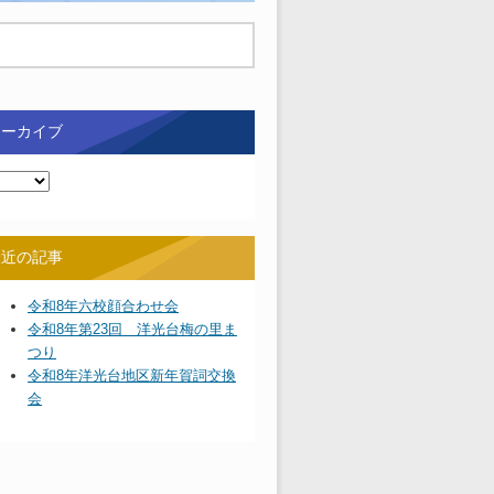
アーカイブ
最近の記事
令和8年六校顔合わせ会
令和8年第23回 洋光台梅の里ま
つり
令和8年洋光台地区新年賀詞交換
会