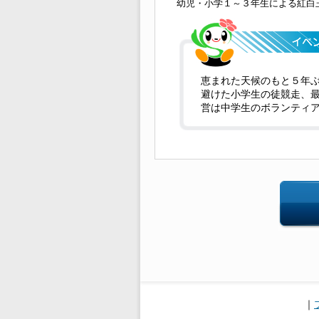
幼児・小学１～３年生による紅白
恵まれた天候のもと５年
避けた小学生の徒競走、
営は中学生のボランティ
｜