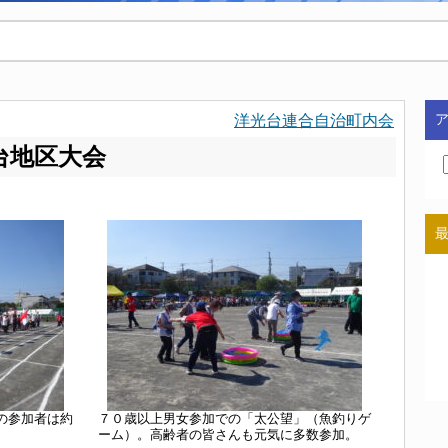
洋光台連合自治町内会
台地区大会
の参加者は約
７０歳以上男女参加での「太公望」（魚釣りゲ
ーム）。高齢者の皆さんも元気に多数参加。