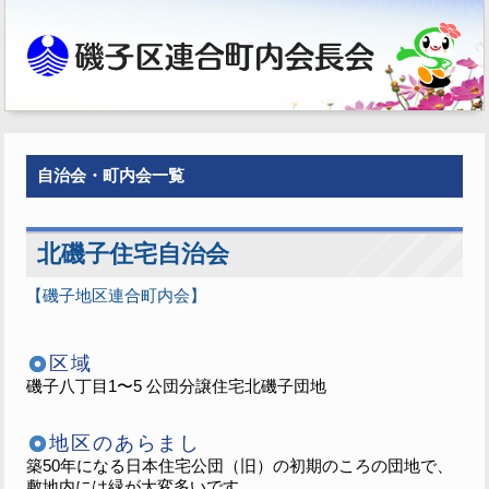
自治会・町内会一覧
北磯子住宅自治会
【磯子地区連合町内会】
区域
磯子八丁目1〜5 公団分譲住宅北磯子団地
地区のあらまし
築50年になる日本住宅公団（旧）の初期のころの団地で、
敷地内には緑が大変多いです。