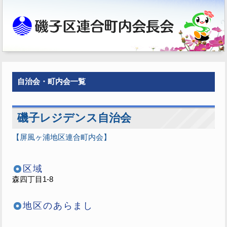
自治会・町内会一覧
磯子レジデンス自治会
【屏風ヶ浦地区連合町内会】
区域
森四丁目1-8
地区のあらまし