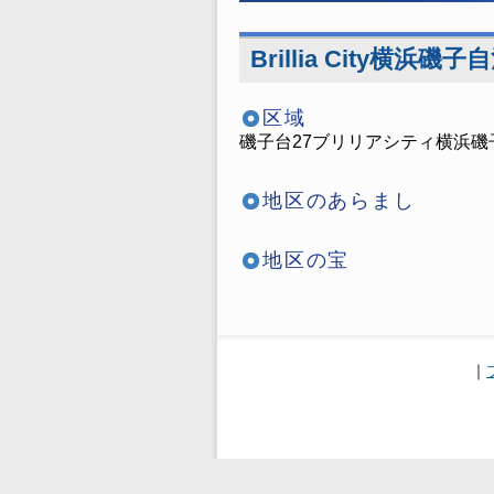
Brillia City横浜磯子
区域
磯子台27ブリリアシティ横浜磯
地区のあらまし
地区の宝
｜