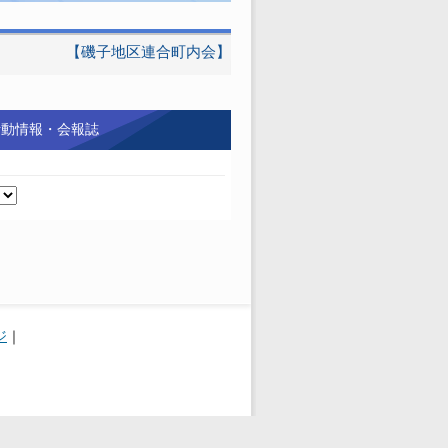
【磯子地区連合町内会】
活動情報・会報誌
ジ
｜