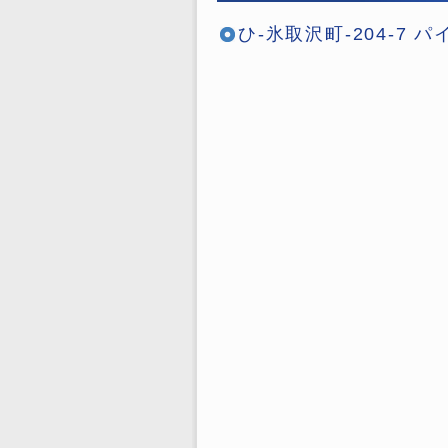
ひ-氷取沢町-204-7