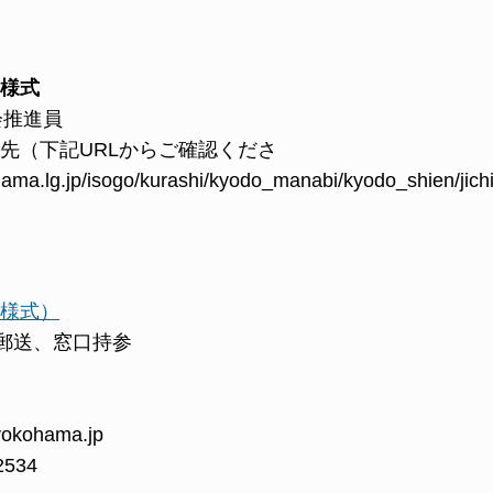
様式
会推進員
先（下記URLからご確認くださ
ama.lg.jp/isogo/kurashi/kyodo_manabi/kyodo_shien/jic
様式）
郵送、窓口持参
okohama.jp
2534