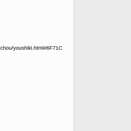
hichou/youshiki.html#6F71C