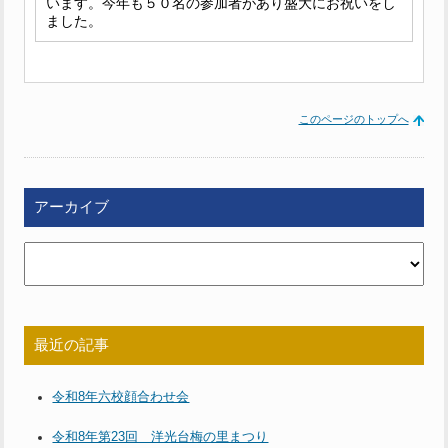
います。今年も５０名の参加者があり盛大にお祝いをし
ました。
このページのトップへ
アーカイブ
最近の記事
令和8年六校顔合わせ会
令和8年第23回 洋光台梅の里まつり